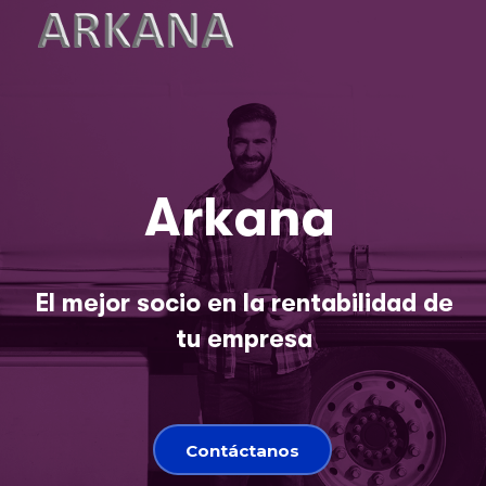
A
r
k
a
n
a
E
l
m
e
j
o
r
s
o
c
i
o
e
n
l
a
r
e
n
t
a
b
i
l
i
d
a
d
d
e
t
u
e
m
p
r
e
s
a
Contáctanos